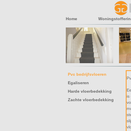
Home
Woningstofferi
Pvc bedrijfsvloeren
Pv
Egaliseren
Ee
Harde vloerbedekking
is
Zachte vloerbedekking
vo
mu
st
sl
vl