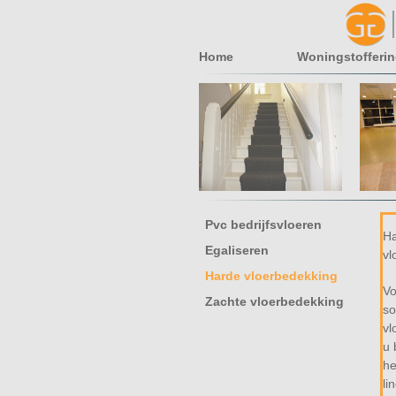
Home
Woningstofferi
Pvc bedrijfsvloeren
H
Egaliseren
vl
Harde vloerbedekking
Vo
Zachte vloerbedekking
so
vl
u 
he
li