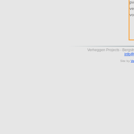
pv
ve
vo
Verheggen Projects - Bergst
info@
Site by
Ve